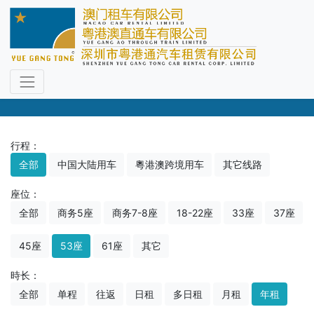
车型选择
尊享专职司机，直通过关免下车
行程：
全部
中国大陆用车
粵港澳跨境用车
其它线路
座位：
全部
商务5座
商务7-8座
18-22座
33座
37座
45座
53座
61座
其它
時长：
全部
单程
往返
日租
多日租
月租
年租