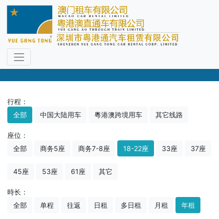
车型选择
尊享专职司机，直通过关免下车
行程：
全部
中国大陆用车
粵港澳跨境用车
其它线路
座位：
全部
商务5座
商务7-8座
18-22座
33座
37座
45座
53座
61座
其它
時长：
全部
单程
往返
日租
多日租
月租
年租